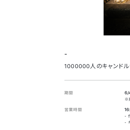
-
1000000人のキャンドル
期間
6/
※順
営業時間
16
-
-