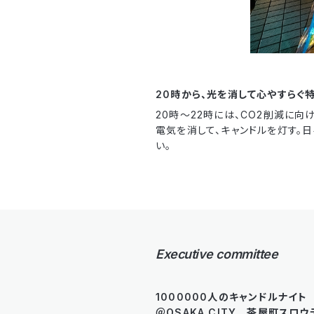
20時から、光を消して心やすらぐ
20時～22時には、CO2削減に向
電気を消して、キャンドルを灯す。
い。
Executive committee
1000000人のキャンドルナイ
＠OSAKA CITY 茶屋町スロ