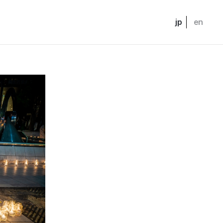
jp
en