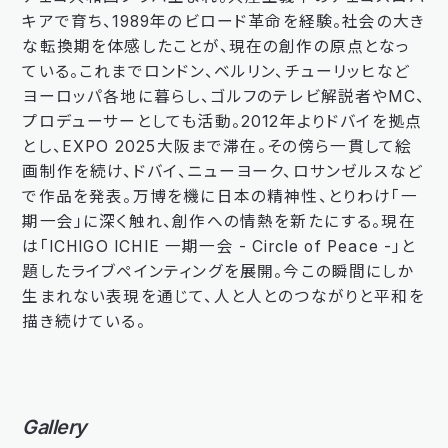
キアで育ち、1989年のビロード革命を経験。社会の大き
な転換期を体感したことが、現在の創作の原点となっ
ている。これまでロンドン、ベルリン、チューリッヒなど
ヨーロッパ各地に暮らし、ゴルフのテレビ解説者やMC、
プロデューサーとしても活動。2012年よりドバイを拠点
とし、EXPO 2025大阪まで滞在。その傍ら一貫して絵
画制作を続け、ドバイ、ニューヨーク、ロサンゼルスなど
で作品を発表。万博を機に日本の精神性、とりわけ「一
期一会」に深く触れ、創作への情熱を新たにする。現在
は「ICHIGO ICHIE 一期一会 - Circle of Peace -」と
題したライブペインティングを展開。今この瞬間にしか
生まれない表現を通じて、人と人とのつながりと平和を
描き続けている。
Gallery