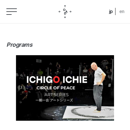
jp
en
Programs