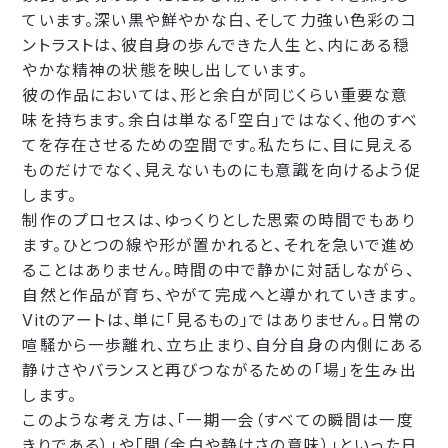
ています。深い黒や鮮やかな白、そして力強い色彩のコ
ントラストは、彼自身の歩んできた人生と、内にある穏
やかな精神の状態を映し出しています。
彼の作品においては、形と余白が同じくらい重要な意
味を持ちます。余白は単なる「空白」ではなく、他のすべ
てを存在させるための空間です。私たちに、目に見える
ものだけでなく、見えないものにも意識を向けるよう促
します。
制作のプロセスは、ゆっくりとした思索の時間でもあり
ます。ひとつの線や形が置かれると、それを急いで進め
ることはありません。時間の中で静かに対話しながら、
自然と作品が育ち、やがて完成へと導かれていきます。
Vitのアートは、単に「見るもの」ではありません。日常の
喧騒から一歩離れ、立ち止まり、自分自身の内側にある
静けさやバランスと再びつながるための「場」を生み出
します。
このような考え方は、「一期一会（すべての瞬間は一度
きりである）」や「間（余白や静けさの意味）」といった日