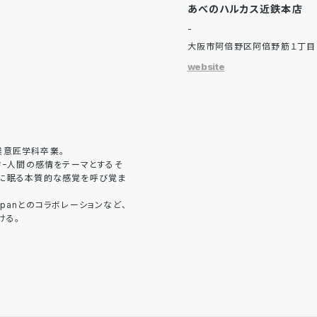
あべのハルカス近鉄本店
-
大阪市阿倍野区阿倍野筋１丁目
website
業意匠学科卒業。
さｰ人間の感情をテーマとするそ
底に眠る本質的な感覚を呼び覚ま
Japanとのコラボレーションなど、
ける。