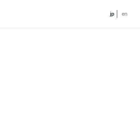
jp
en