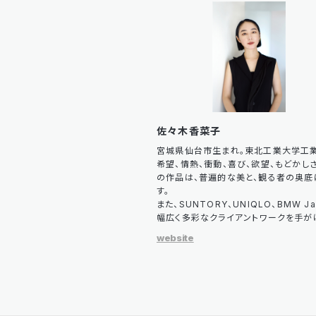
佐々木香菜子
宮城県仙台市生まれ。東北工業大学工
希望、情熱、衝動、喜び、欲望、もどかし
の作品は、普遍的な美と、観る者の奥
す。
また、SUNTORY、UNIQLO、BMW 
幅広く多彩なクライアントワークを手が
website