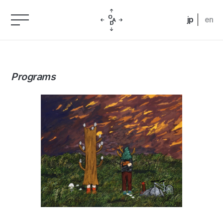
jp
en
Programs