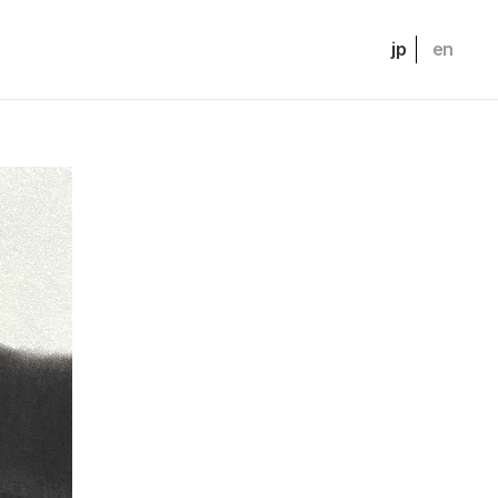
jp
en