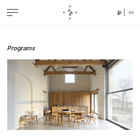
jp
en
Programs