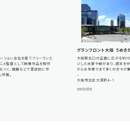
グランフロント大阪 うめき
メーション会社を経てフリーランス
大阪駅北口の正面に広がる約10
アニメ監督として映像作品を制作
ジした水景や緑があり、週末を
探るべく、個展などで意欲的に作
からお年寄りまで多くの方々が集
t」所属。
-
大阪市北区大深町4-1
website