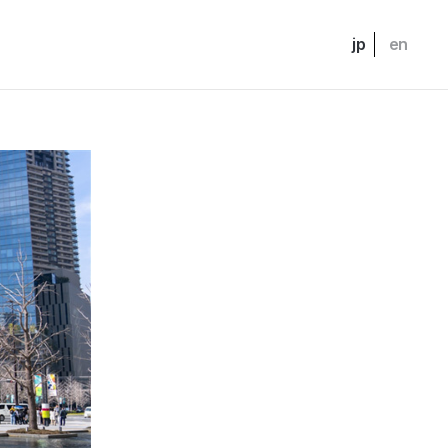
jp
en