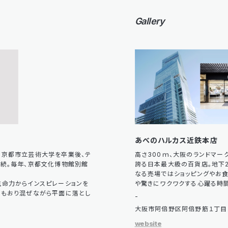
Gallery
あべのハルカス近鉄本店
。京都市立芸術大学を卒業後、テ
高さ300ｍ、大阪のランドマー
続。毎年、京都文化博物館別館
誇る日本最大級の百貨店。地下2
なる売場ではショッピングやお
命力からインスピレーションを
や驚きにワクワクする心躍る時間
景もおり混ぜながら平面に落とし
-
大阪市阿倍野区阿倍野筋１丁目
website