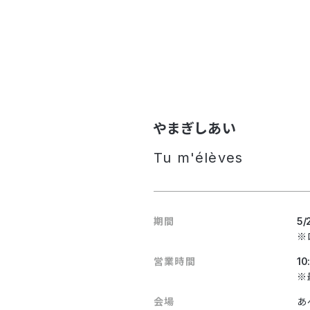
やまぎしあい
Tu m'élèves
期間
5/
※
営業時間
10
※
会場
あ