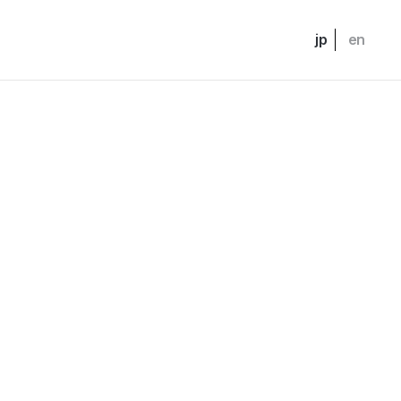
jp
en