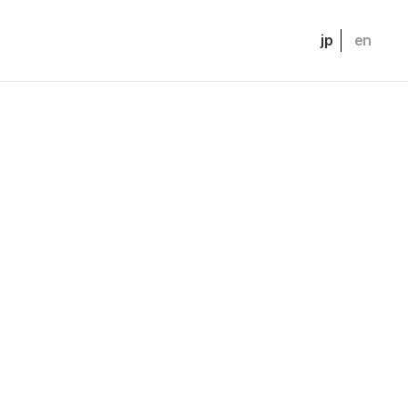
jp
en