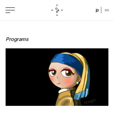
jp
en
Programs