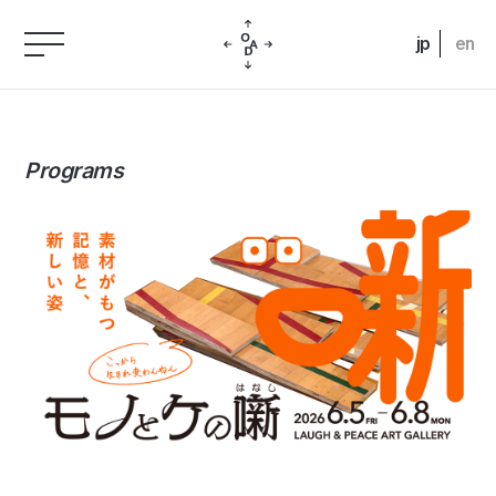
jp
en
Programs