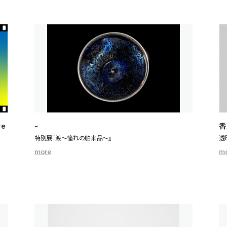
ve
-
香
特別展『渡～憧れの舶来品～』
透
more
m