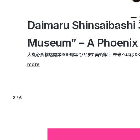
Daimaru Shinsaibashi 
Museum” – A Phoenix 
AUTONONA / xorium
A Legacy of Chairs / 
Tomoya Tsukamoto
Takakura kazuki etc. ／
大丸心斎橋店開業300周年 ひとます美術館 ＝未来へはばたく
AUTONONA | xorium
受け継がれる椅子の美学 | カール・ハンセン＆サン
塚本智也 個展「光の循環」 | 塚本智也
たかくらかずき企画展『ハイパーオリエンタル』-キャラクターマトリ
more
more
more
more
more
2
/
6