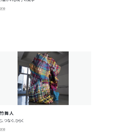
ore
竹舞人
む、つなぐ、ひらく
ore