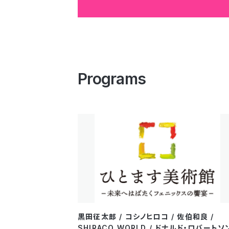
Programs
黒田征太郎 / コシノヒロコ / 佐伯和良 /
SHIRACO WORLD / ドナルド・ロバートソ