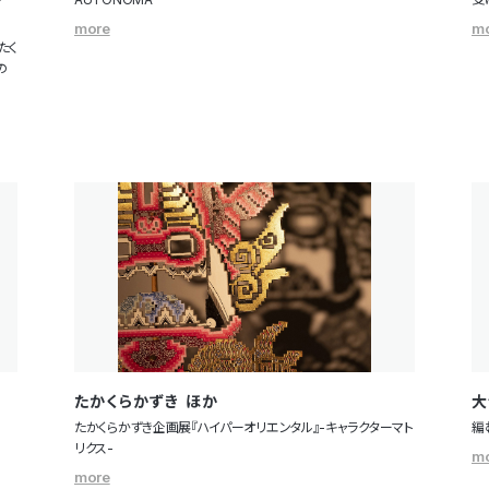
more
m
たく
の
たかくらかずき ほか
大
たかくらかずき企画展『ハイパーオリエンタル』-キャラクターマト
編
リクス-
m
more