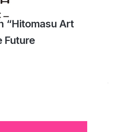
n “Hitomasu Art
 Future
er Matrix -
Scroll Down