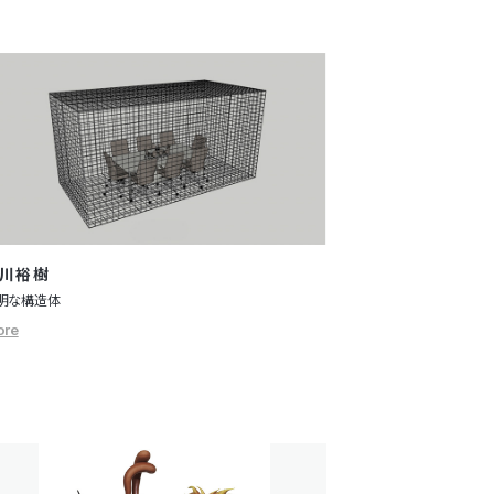
川裕樹
明な構造体
ore