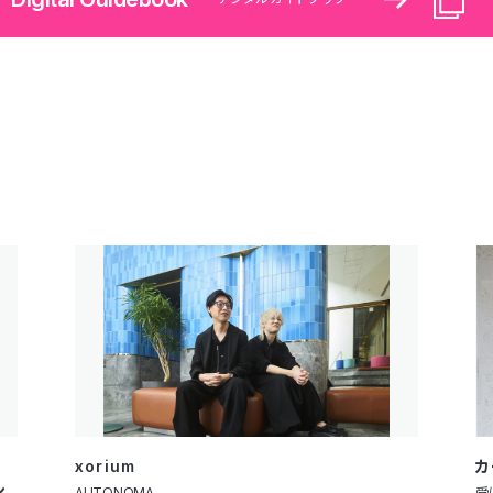
xorium
カ
ン
AUTONOMA
受