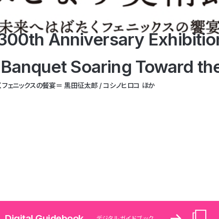
300th Anniversary Exhibitio
Banquet Soaring Toward the
Carl Hansen ＆ Søn
 “Hyper Oriental” - Charact
フェニックスの餐宴＝ 黒田征太郎 / コシノヒロコ ほか
クス- | たかくらかずき
Digital Guidebook
デジタルガイドブック