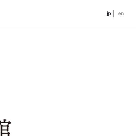
jp
en