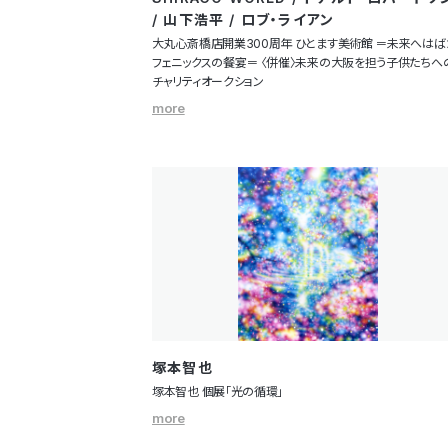
/ 山下浩平 / ロブ・ライアン
大丸心斎橋店開業300周年 ひとます美術館 ＝未来へはば
フェニックスの餐宴＝ 〈併催〉未来の大阪を担う子供たちへ
チャリティオークション
more
塚本智也
塚本智也 個展「光の循環」
more