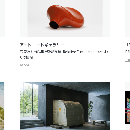
アートコートギャラリー
J
石塚源太 作品集出版記念展「Relative Dimension - かかわ
PA
りの様相」
m
more