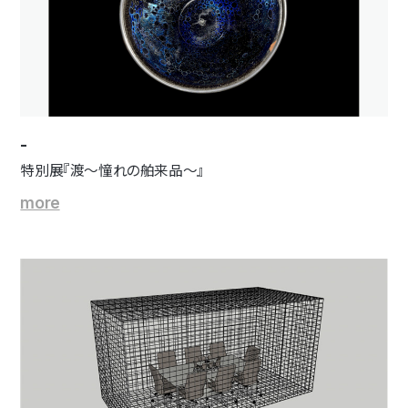
-
特別展『渡～憧れの舶来品～』
more