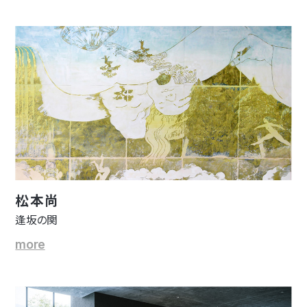
松本尚
逢坂の関
more