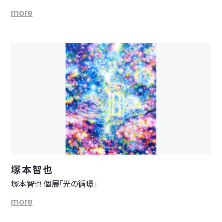
more
塚本智也
塚本智也 個展「光の循環」
more