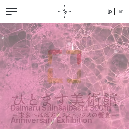
jp
en
Daimaru Shinsaibashi 300th
Anniversary Exhibition