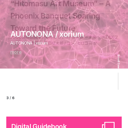
“Hitomasu Art Museum” – A
Takakura kazuki etc. ／
Phoenix Banquet Soaring
“Hyper Oriental” - Character
A Legacy of Chairs / Carl
Toward the Future
Matrix -
AUTONONA / xorium
Hansen ＆ Søn
Tomoya Tsukamoto
大丸心斎橋店開業300周年 ひとます美術館 ＝未来へはばたくフ
たかくらかずき企画展『ハイパーオリエンタル』-キャラクターマトリ
ェニックスの餐宴＝ 黒田征太郎 / コシノヒロコ ほか
AUTONONA | xorium
受け継がれる椅子の美学 | カール・ハンセン＆サン
塚本智也 個展「光の循環」 | 塚本智也
クス- | たかくらかずき
more
more
more
more
more
Scroll Down
3
/
6
Digital Guidebook